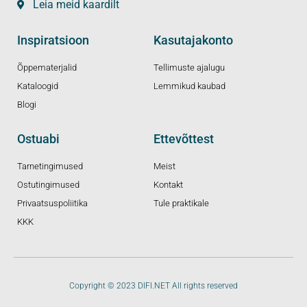
Leia meid kaardilt
Inspiratsioon
Kasutajakonto
Õppematerjalid
Tellimuste ajalugu
Kataloogid
Lemmikud kaubad
Blogi
Ostuabi
Ettevõttest
Tarnetingimused
Meist
Ostutingimused
Kontakt
Privaatsuspoliitika
Tule praktikale
KKK
Copyright © 2023 DIFI.NET All rights reserved