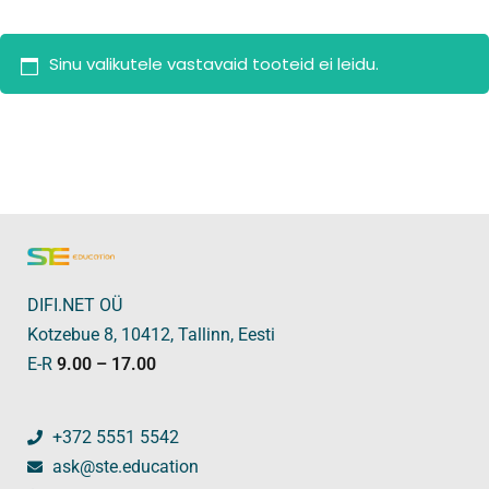
Sinu valikutele vastavaid tooteid ei leidu.
DIFI.NET OÜ
Kotzebue 8, 10412, Tallinn, Eesti
E-R
9.00 – 17.00
+372 5551 5542
ask@ste.education