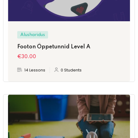
Alusharidus
Footon Õppetunnid Level A
€
30
.00
14 Lessons
0 Students