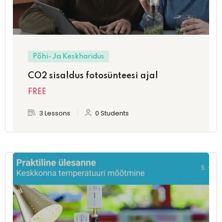
Põhi- Ja Keskharidus
CO2 sisaldus fotosünteesi ajal
FREE
3 Lessons
0 Students