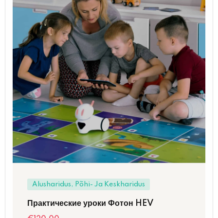
Alusharidus, Põhi- Ja Keskharidus
Практические уроки Фотон HEV