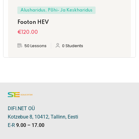
Alusharidus, Põhi- Ja Keskharidus
Footon HEV
€
120
.00
50 Lessons
0 Students
DIFI.NET OÜ
Kotzebue 8, 10412, Tallinn, Eesti
E-R
9.00 – 17.00