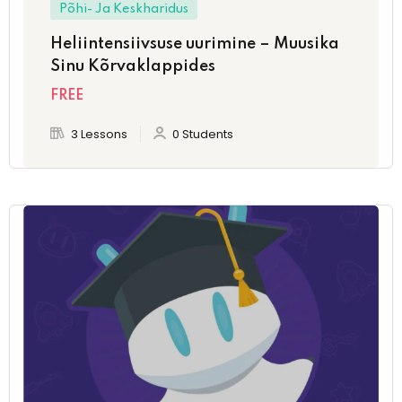
Põhi- Ja Keskharidus
Heliintensiivsuse uurimine – Muusika
Sinu Kõrvaklappides
FREE
3 Lessons
0 Students