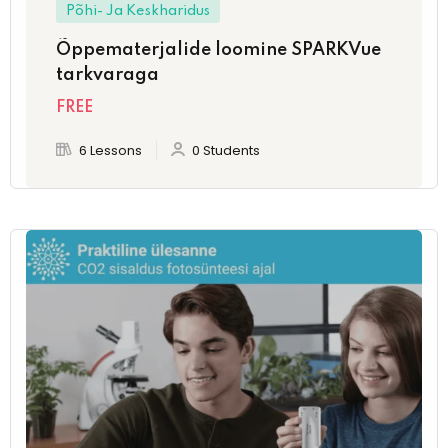
Põhi- Ja Keskharidus
Õppematerjalide loomine SPARKVue
tarkvaraga
FREE
6 Lessons
0 Students