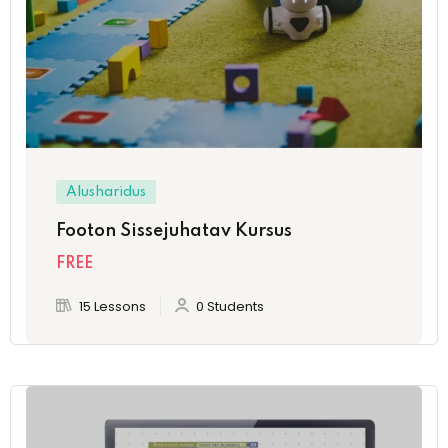
Alusharidus
Footon Sissejuhatav Kursus
FREE
15 Lessons
0 Students