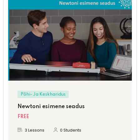
Sign up
Already have an account?
Sign in
Põhi- Ja Keskharidus
Newtoni esimene seadus
FREE
3 Lessons
0 Students