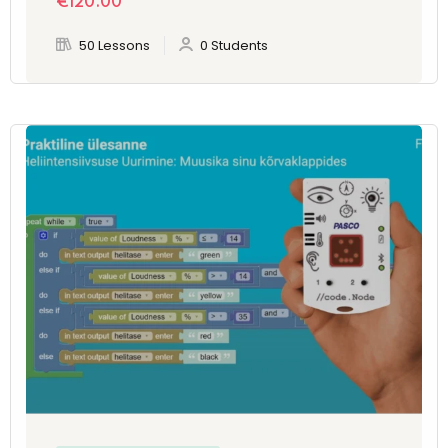
€
120
.00
50 Lessons
0 Students