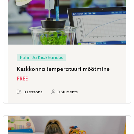
Põhi- Ja Keskharidus
Keskkonna temperatuuri mõõtmine
FREE
3 Lessons
0 Students