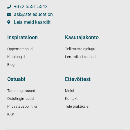
+372 5551 5542
ask@ste.education
Leia meid kaardilt
Inspiratsioon
Kasutajakonto
Õppematerjalid
Tellimuste ajalugu
Kataloogid
Lemmikud kaubad
Blogi
Ostuabi
Ettevõttest
Tarnetingimused
Meist
Ostutingimused
Kontakt
Privaatsuspoliitika
Tule praktikale
KKK