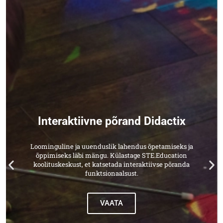
Interaktiivne põrand Didactix
Loominguline ja uuenduslik lahendus õpetamiseks ja
õppimiseks läbi mängu. Külastage STE.Education
koolituskeskust, et katsetada interaktiivse põranda
funktsionaalsust.
VAATA