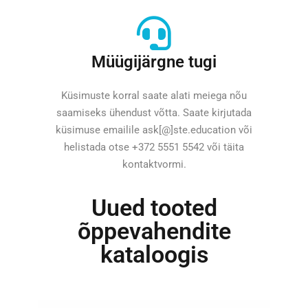
Müügijärgne tugi
Küsimuste korral saate alati meiega nõu
saamiseks ühendust võtta. Saate kirjutada
küsimuse emailile ask[@]ste.education või
helistada otse +372 5551 5542 või täita
kontaktvormi.
Uued tooted
õppevahendite
kataloogis