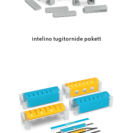
intelino tugitornide pakett