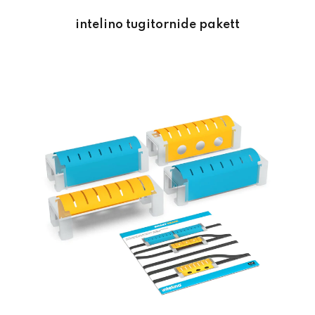
intelino tugitornide pakett