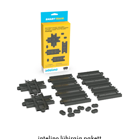
intelino lühiraja pakett