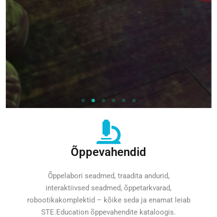
Õppevahendid
Õppelabori seadmed, traadita andurid,
interaktiivsed seadmed, õppetarkvarad,
robootikakomplektid – kõike seda ja enamat leiab
STE.Education õppevahendite kataloogis.