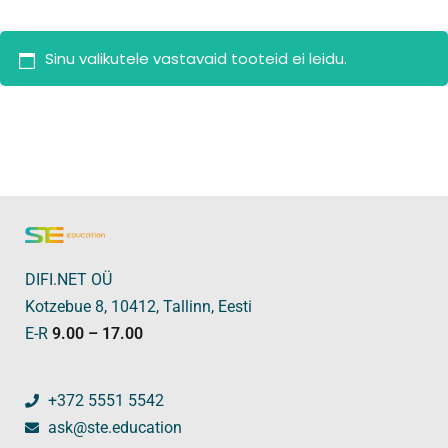
Sinu valikutele vastavaid tooteid ei leidu.
DIFI.NET OÜ
Kotzebue 8, 10412, Tallinn, Eesti
E-R
9.00 – 17.00
+372 5551 5542
ask@ste.education