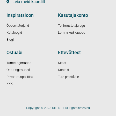
Leia meid kaardilt
Inspiratsioon
Kasutajakonto
Õppematerjalid
Tellimuste ajalugu
Kataloogid
Lemmikud kaubad
Blogi
Ostuabi
Ettevõttest
Tarnetingimused
Meist
Ostutingimused
Kontakt
Privaatsuspoliitika
Tule praktikale
KKK
Copyright © 2023 DIFI.NET All rights reserved