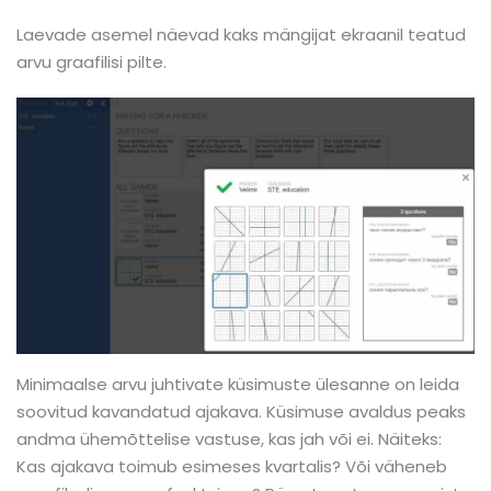
Laevade asemel näevad kaks mängijat ekraanil teatud
arvu graafilisi pilte.
Minimaalse arvu juhtivate küsimuste ülesanne on leida
soovitud kavandatud ajakava. Küsimuse avaldus peaks
andma ühemõttelise vastuse, kas jah või ei. Näiteks:
Kas ajakava toimub esimeses kvartalis? Või väheneb