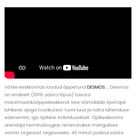
Võtke keskkonnas loodud õppetund
DESMOS
… Desmos
on endiselt (2019. aasta lõpus) tasuta
matemaatikaõppekeskkond. See võimaldab õpetajal
lühikese ajaga toorikutest tunni luua ja näha lahenduse
edenemist, iga õpilane individuaalselt. Õpikeskkonna
arendaja terminoloogias nimetatakse mängulises
vormis tegevust tegevuseks. 40 minuti jooksul saate