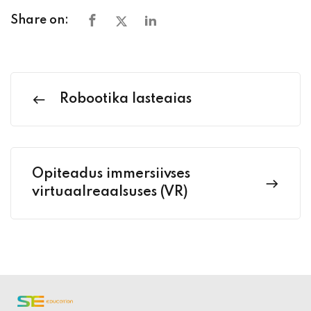
Share on:
Robootika lasteaias
Õpiteadus immersiivses
virtuaalreaalsuses (VR)