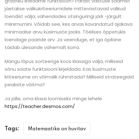
graafiku lineaarne funktsioon? Pärast vastuse saamist
jäetakse valikukriteeriumidele mittevastavad valikud
loendist välja, vähendades otsinguringi järk -järgult
miinimumini. Võidab see, kes arvas kavandatud ajakava
minimaalse arvu küsimuste jaoks. Tõelises õppetükis
loendage paaride arv. Ja veenduge, et iga õpilane
täidab ülesande vähemalt korra.
Mängu lõpus sorteerige koos klassiga välja, milliseid
sõnu saate funktsiooni kirjeldada. Kas küsimuste
kriteeriume on võimalik rühmitada? Milliseid strateegiaid
peaksite võitma?
Ja jälle, oma klassi loomiseks minge lehele
https://teacher.desmos.com/
Tags:
Matemaatika on huvitav