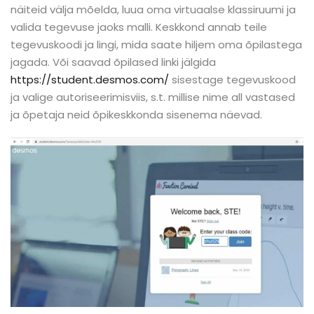
näiteid välja mõelda, luua oma virtuaalse klassiruumi ja
valida tegevuse jaoks malli. Keskkond annab teile
tegevuskoodi ja lingi, mida saate hiljem oma õpilastega
jagada. Või saavad õpilased linki jälgida
https://student.desmos.com/
sisestage tegevuskood
ja valige autoriseerimisviis, s.t. millise nime all vastased
ja õpetaja neid õpikeskkonda sisenema näevad.