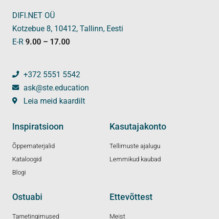
DIFI.NET OÜ
Kotzebue 8, 10412, Tallinn, Eesti
E-R
9.00 – 17.00
+372 5551 5542
ask@ste.education
Leia meid kaardilt
Inspiratsioon
Kasutajakonto
Õppematerjalid
Tellimuste ajalugu
Kataloogid
Lemmikud kaubad
Blogi
Ostuabi
Ettevõttest
Tarnetingimused
Meist