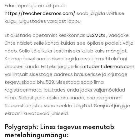
Edasi õpetaja omalt poolt
https://teacher.desmos.com/
saab jälgida võitluse
kulgu, julgustades varajast lõppu.
Et alustada õpetamist keskkonnas
DESMOS
, vaadake
ühte näidet selle kohta, kuidas see õpilase poolelt välja
näeb. Selle täielikuks testimiseks kulub kaks mängijat.
Kolmapäeval saate sisse logida arvuti ja nutitelefoni
brauseri kaudu. Esiteks järgige linki
student.desmos.com
või lihtsalt sisestage aadress brauserisse ja kirjutage
tegevuskood bhu529. Sisestada saab ilma
registreerimata, leiutades enda jaoks väljamõeldud
nime. Sellest pole raske aru saada, osa programmi
liidesest on juba vene keelde tõlgitud. Seejärel järgige
ekraanil kuvatavaid juhiseid.
Polygraph: Lines tegevus meenutab
merelahingumängu: