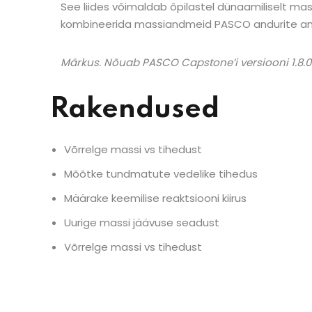
See liides võimaldab õpilastel dünaamiliselt ma
kombineerida massiandmeid PASCO andurite 
Märkus. Nõuab PASCO Capstone’i versiooni 1.8.0
Rakendused
Võrrelge massi vs tihedust
Mõõtke tundmatute vedelike tihedus
Määrake keemilise reaktsiooni kiirus
Uurige massi jäävuse seadust
Võrrelge massi vs tihedust