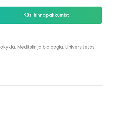
Küsi hinnapakkumist
okykla
,
Meditsiin ja bioloogia
,
Universitetas