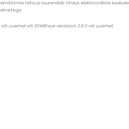
ssimõõtmisi teha ja suurendab Ohaus elektrooniliste kaalud
andmetega
 või uuemat või SPARKvue versiooni 2.6.0 või uuemat.