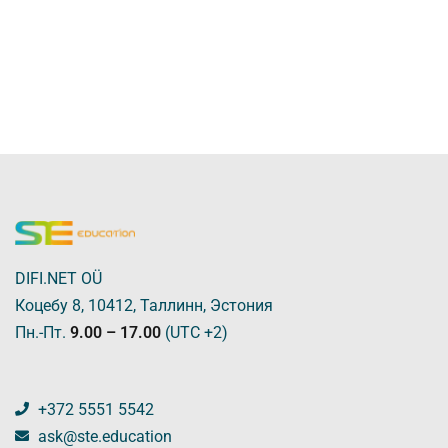
DIFI.NET OÜ
Коцебу 8, 10412, Таллинн, Эстония
Пн.-Пт.
9.00 – 17.00
(UTC +2)
+372 5551 5542
ask@ste.education