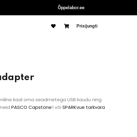
Õppelabor.ee
Prisijungti
adapter
niline kaal oma seadmetega USB kaudu ning
dmeid
PASCO Capstone
‘i või
SPARKvue tarkvara