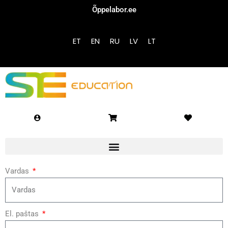
Õppelabor.ee
Sign in
Sign up
ET
EN
RU
LV
LT
Sign in
Don’t have an account?
Sign up
Vardas
Lost your password?
Remember me
El. paštas