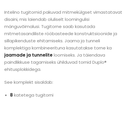
Intelino tugitornid pakuvad mitmekülgset virnastatavat
disaini, mis laiendab oluliselt loomingulisi
mänguvõimalusi. Tugitorne saab kasutada
mitmetasandiliste rööbasteede konstruktsioonide ja
sillapikenduste ehitamiseks. Jaama ja tunneli
komplektiga kombineerituna kasutatakse torne ka
jaamade ja tunnelite
loomiseks. Ja täiendava
paindlikkuse tagamiseks ühilduvad tornid Duplo®
ehitusplokkidega.
See komplekt sisaldab:
8
katetega tugitorni