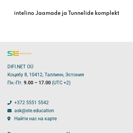
intelino Jaamade ja Tunnelide komplekt
DIFI.NET OÜ
Коцебу 8, 10412, Таллинн, Эстония
Пн.-Пт.
9.00 – 17.00
(UTC +2)
+372 5551 5542
ask@ste.education
Найти нас на карте