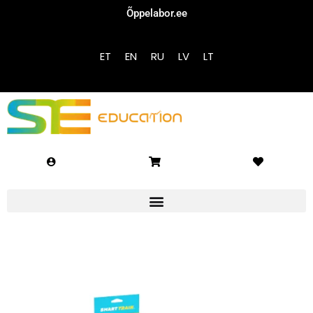
Õppelabor.ee
Sign in
Sign up
ET
EN
RU
LV
LT
Sign in
Don’t have an account?
Sign up
Lost your password?
Remember me