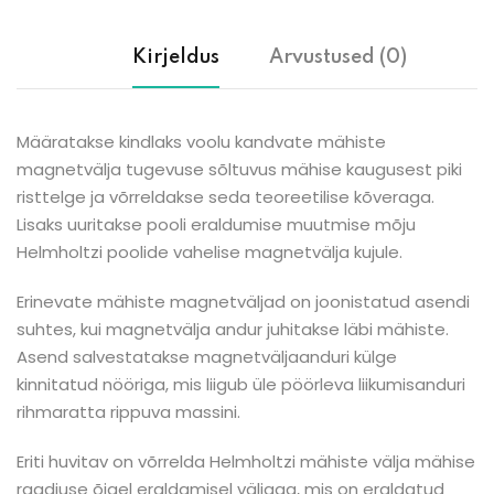
Kirjeldus
Arvustused (0)
Määratakse kindlaks voolu kandvate mähiste
magnetvälja tugevuse sõltuvus mähise kaugusest piki
risttelge ja võrreldakse seda teoreetilise kõveraga.
Lisaks uuritakse pooli eraldumise muutmise mõju
Helmholtzi poolide vahelise magnetvälja kujule.
Erinevate mähiste magnetväljad on joonistatud asendi
suhtes, kui magnetvälja andur juhitakse läbi mähiste.
Asend salvestatakse magnetväljaanduri külge
kinnitatud nööriga, mis liigub üle pöörleva liikumisanduri
rihmaratta rippuva massini.
Eriti huvitav on võrrelda Helmholtzi mähiste välja mähise
raadiuse õigel eraldamisel väljaga, mis on eraldatud