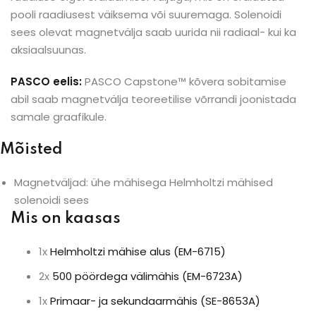
pooli raadiusest väiksema või suuremaga. Solenoidi
sees olevat magnetvälja saab uurida nii radiaal- kui ka
aksiaalsuunas.
PASCO eelis:
PASCO Capstone™ kõvera sobitamise
abil saab magnetvälja teoreetilise võrrandi joonistada
samale graafikule.
Mõisted
Magnetväljad: ühe mähisega Helmholtzi mähised
solenoidi sees
Mis on kaasas
1x
Helmholtzi mähise alus (EM-6715)
2x
500 pöördega välimähis (EM-6723A)
1x
Primaar- ja sekundaarmähis (SE-8653A)