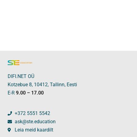
DIFI.NET OÜ
Kotzebue 8, 10412, Tallinn, Eesti
E-R
9.00 – 17.00
+372 5551 5542
ask@ste.education
Leia meid kaardilt