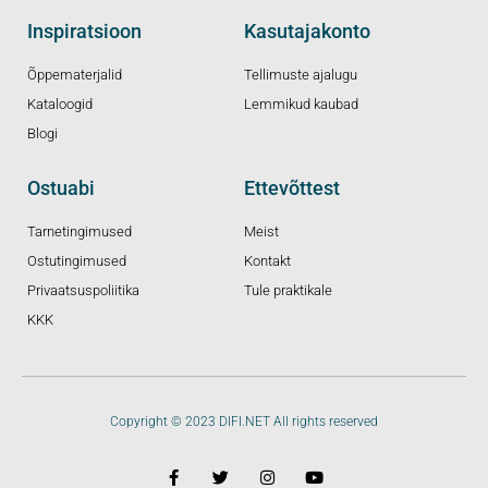
Inspiratsioon
Kasutajakonto
Õppematerjalid
Tellimuste ajalugu
Kataloogid
Lemmikud kaubad
Blogi
Ostuabi
Ettevõttest
Tarnetingimused
Meist
Ostutingimused
Kontakt
Privaatsuspoliitika
Tule praktikale
KKK
Copyright © 2023 DIFI.NET All rights reserved