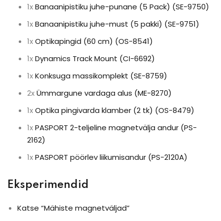
1x
Banaanipistiku juhe-punane (5 Pack) (SE-9750)
1x
Banaanipistiku juhe-must (5 pakki) (SE-9751)
1x
Optikapingid (60 cm) (OS-8541)
1x
Dynamics Track Mount (CI-6692)
1x
Konksuga massikomplekt (SE-8759)
2x
Ümmargune vardaga alus (ME-8270)
1x
Optika pingivarda klamber (2 tk) (OS-8479)
1x
PASPORT 2-teljeline magnetvälja andur (PS-
2162)
1x
PASPORT pöörlev liikumisandur (PS-2120A)
Eksperimendid
Katse “Mähiste magnetväljad”