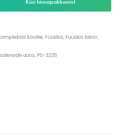
Küsi hinnapakkumist
omplektid koolile
,
Füüsika
,
Füüsika labor
,
odenode auto
,
PS-3235