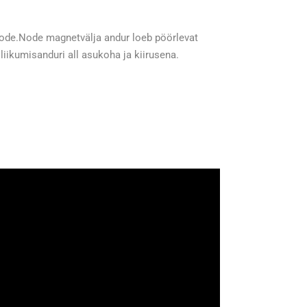
/code.Node magnetvälja andur loeb pöörlevat
liikumisanduri all asukoha ja kiirusena.