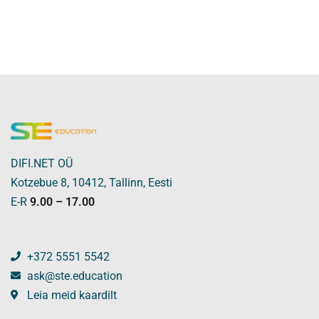
DIFI.NET OÜ
Kotzebue 8, 10412, Tallinn, Eesti
E-R
9.00 – 17.00
+372 5551 5542
ask@ste.education
Leia meid kaardilt