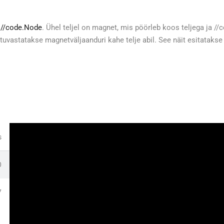
b
//code.Node
. Ühel teljel on magnet, mis pöörleb koos teljega ja /
tuvastatakse magnetväljaanduri kahe telje abil. See näit esitatakse 
s
0
7