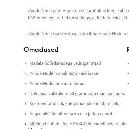
//code.Node auto – see on neljarattaline käru, kuhu
hõõrdumisega rattad on vedruga, et kaitsta neid, kui
//code.Node Cart on kasulik ka ilma //code.Nodeta l
Omadused
Madala hõõrdumisega vedruga rattad
//code.Node mahub auto kere sisse
//code.Node loeb auto kiirust
Neli pesa valikuliste 50-grammiste masside jaoks
Keermestatud auk kaitseraudade kinnitamiseks
Augud niidi kinnitamiseks ees ja taga poolt
Mõeldud sobima igale PASCO dünaamilisele rajale