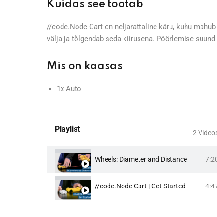
Kuidas see töötab
//code.Node Cart on neljarattaline käru, kuhu mahu
välja ja tõlgendab seda kiirusena. Pöörlemise suund 
Mis on kaasas
1x
Auto
Playlist
2 Video
Wheels: Diameter and Distance
7:2
//code.Node Cart | Get Started
4:4