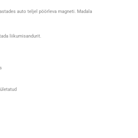
astades auto teljel pöörleva magneti. Madala
ada liikumisandurit.
s
 ületatud