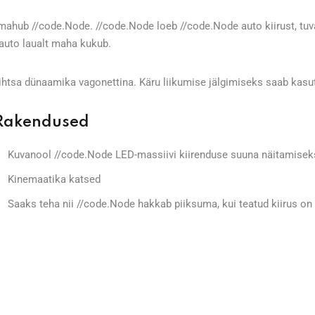
 mahub //code.Node. //code.Node loeb //code.Node auto kiirust, tuv
 auto laualt maha kukub.
ihtsa dünaamika vagonettina. Käru liikumise jälgimiseks saab kasut
Rakendused
Kuvanool //code.Node LED-massiivi kiirenduse suuna näitamisek
Kinemaatika katsed
Saaks teha nii //code.Node hakkab piiksuma, kui teatud kiirus on