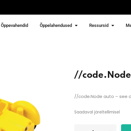
Õppevahendid
Õppelahendused
Ressursid
Me
Sign in
Sign up
Sign in
Don’t have an account?
Sign up
//code.Node
//code.Node auto – see o
Saadaval järeltellimisel
Lost your password?
Remember me