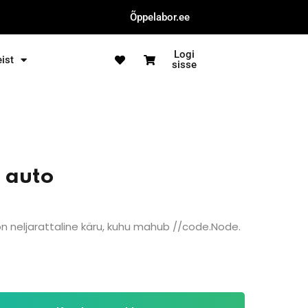
Õppelabor.ee
Logi
ist
sisse
 auto
n neljarattaline käru, kuhu mahub //code.Node.