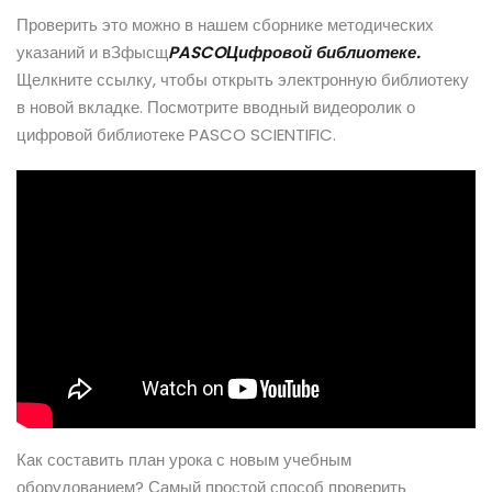
Проверить это можно в нашем сборнике методических
указаний и вЗфысщ
PASCO
Цифровой библиотеке
.
Щелкните ссылку, чтобы открыть электронную библиотеку
в новой вкладке. Посмотрите вводный видеоролик о
цифровой библиотеке PASCO SCIENTIFIC.
Как составить план урока с новым учебным
оборудованием? Самый простой способ проверить