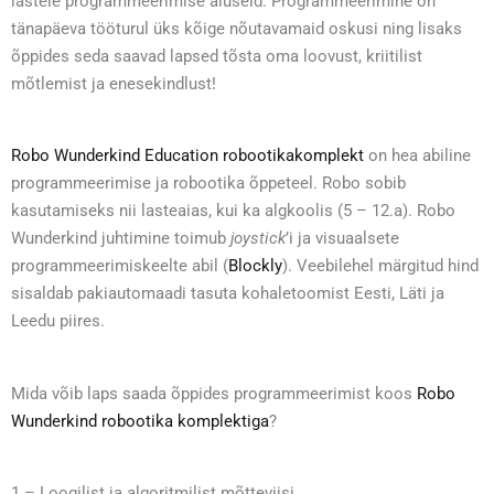
lastele programmeerimise aluseid. Programmeerimine on
tänapäeva tööturul üks kõige nõutavamaid oskusi ning lisaks
õppides seda saavad lapsed tõsta oma loovust, kriitilist
mõtlemist ja enesekindlust!
Robo Wunderkind Education robootikakomplekt
on hea abiline
programmeerimise ja robootika õppeteel. Robo sobib
kasutamiseks nii lasteaias, kui ka algkoolis (5 – 12.a). Robo
Wunderkind juhtimine toimub
joystick
’i ja visuaalsete
programmeerimiskeelte abil (
Blockly
). Veebilehel märgitud hind
sisaldab pakiautomaadi tasuta kohaletoomist Eesti, Läti ja
Leedu piires.
Mida võib laps saada õppides programmeerimist koos
Robo
Wunderkind robootika komplektiga
?
1 – Loogilist ja algoritmilist mõtteviisi.