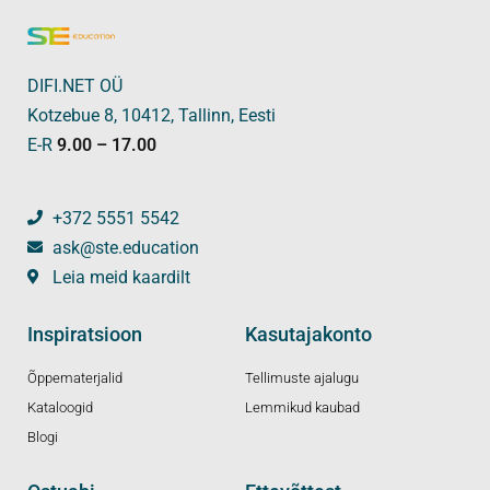
DIFI.NET OÜ
Kotzebue 8, 10412, Tallinn, Eesti
E-R
9.00 – 17.00
+372 5551 5542
ask@ste.education
Leia meid kaardilt
Inspiratsioon
Kasutajakonto
Õppematerjalid
Tellimuste ajalugu
Kataloogid
Lemmikud kaubad
Blogi