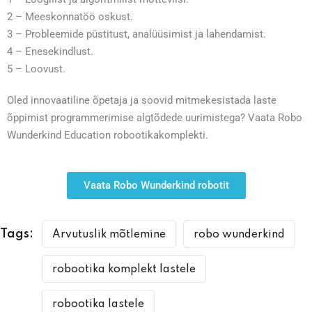
2 – Meeskonnatöö oskust.
3 – Probleemide püstitust, analüüsimist ja lahendamist.
4 – Enesekindlust.
5 – Loovust.
Oled innovaatiline õpetaja ja soovid mitmekesistada laste
õppimist programmerimise algtõdede uurimistega? Vaata Robo
Wunderkind Education robootikakomplekti.
Vaata Robo Wunderkind robotit
Tags:
Arvutuslik mõtlemine
robo wunderkind
robootika komplekt lastele
robootika lastele