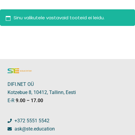
Sinu valikutele vastavaid tooteid ei leidu.
DIFI.NET OÜ
Kotzebue 8, 10412, Tallinn, Eesti
E-R
9.00 – 17.00
+372 5551 5542
ask@ste.education