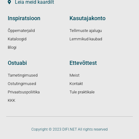
Leia meid kaardilt
Inspiratsioon
Kasutajakonto
Õppematerjalid
Tellimuste ajalugu
Kataloogid
Lemmikud kaubad
Blogi
Ostuabi
Ettevõttest
Tarnetingimused
Meist
Ostutingimused
Kontakt
Privaatsuspoliitika
Tule praktikale
KKK
Copyright © 2023 DIFI.NET All rights reserved