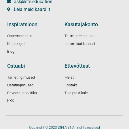
ask@ste.education
Leia meid kaardilt
Inspiratsioon
Kasutajakonto
Õppematerjalid
Tellimuste ajalugu
Kataloogid
Lemmikud kaubad
Blogi
Ostuabi
Ettevõttest
Tarnetingimused
Meist
Ostutingimused
Kontakt
Privaatsuspoliitika
Tule praktikale
KKK
Copyright © 2023 DIFI.NET All rights reserved