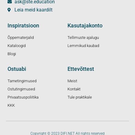
ask@ste.education
Leia meid kaardilt
Inspiratsioon
Kasutajakonto
Õppematerjalid
Tellimuste ajalugu
Kataloogid
Lemmikud kaubad
Blogi
Ostuabi
Ettevõttest
Tarnetingimused
Meist
Ostutingimused
Kontakt
Privaatsuspoliitika
Tule praktikale
KKK
Copyright © 2023 DIFI.NET All rights reserved