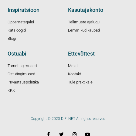
Inspiratsioon
Kasutajakonto
Õppematerjalid
Tellimuste ajalugu
Kataloogid
Lemmikud kaubad
Blogi
Ostuabi
Ettevõttest
Tarnetingimused
Meist
Ostutingimused
Kontakt
Privaatsuspoliitika
Tule praktikale
KKK
Copyright © 2023 DIFI.NET All rights reserved