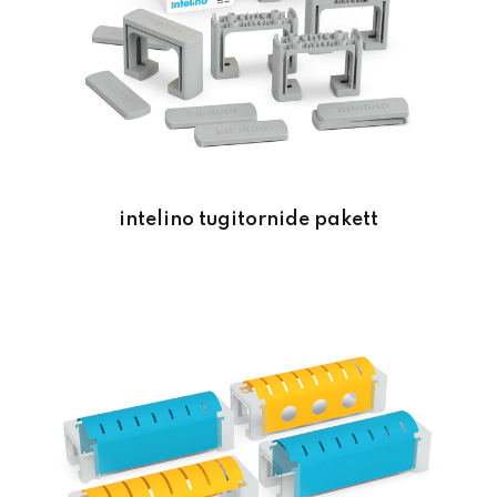
intelino tugitornide pakett