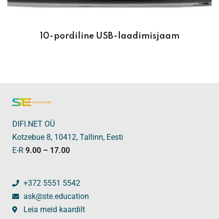
10-pordiline USB-laadimisjaam
DIFI.NET OÜ
Kotzebue 8, 10412, Tallinn, Eesti
E-R
9.00 – 17.00
+372 5551 5542
ask@ste.education
Leia meid kaardilt