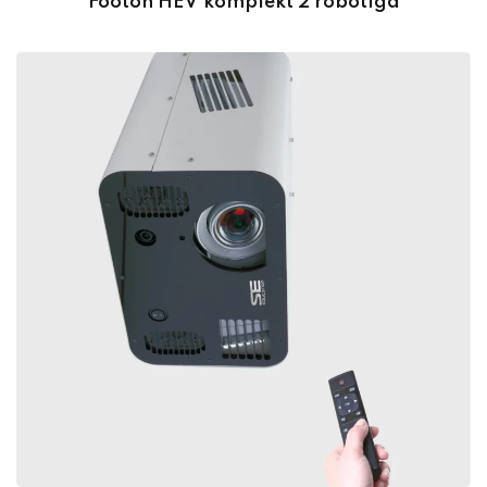
Footon HEV komplekt 2 robotiga