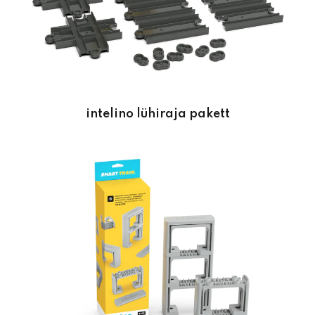
intelino lühiraja pakett