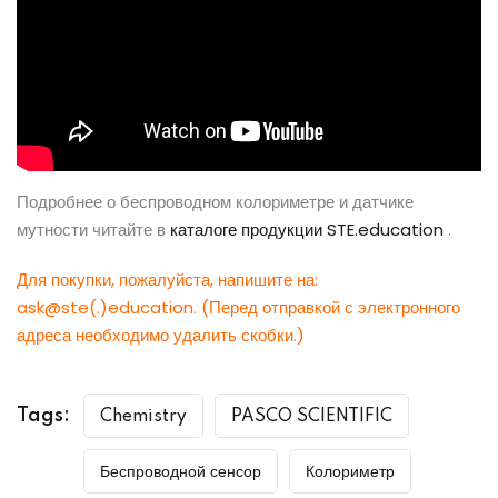
Подробнее о беспроводном колориметре и датчике
мутности читайте в
каталоге продукции STE.education
.
Для покупки, пожалуйста, напишите на:
ask@ste(.)education. (Перед отправкой с электронного
адреса необходимо удалить скобки.)
Tags:
Chemistry
PASCO SCIENTIFIC
Беспроводной сенсор
Колориметр