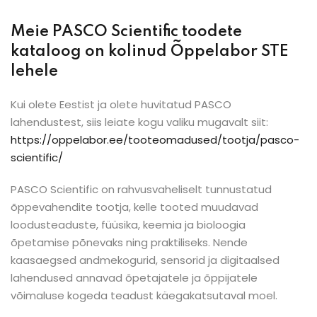
Meie
PASCO Scientific toodete
kataloog on kolinud
Õppelabor STE
lehele
Kui olete Eestist ja olete huvitatud PASCO
lahendustest, siis leiate kogu valiku mugavalt siit:
https://oppelabor.ee/tooteomadused/tootja/pasco-
scientific/
PASCO Scientific on rahvusvaheliselt tunnustatud
õppevahendite tootja, kelle tooted muudavad
loodusteaduste, füüsika, keemia ja bioloogia
õpetamise põnevaks ning praktiliseks. Nende
kaasaegsed andmekogurid, sensorid ja digitaalsed
lahendused annavad õpetajatele ja õppijatele
võimaluse kogeda teadust käegakatsutaval moel.