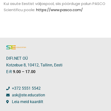
Kui asute Eestist väljaspool, siis pöörduge palun PASCO
Scientificu poole:
https://www.pasco.com/
DIFI.NET OÜ
Kotzebue 8, 10412, Tallinn, Eesti
E-R
9.00 – 17.00
+372 5551 5542
ask@ste.education
Leia meid kaardilt