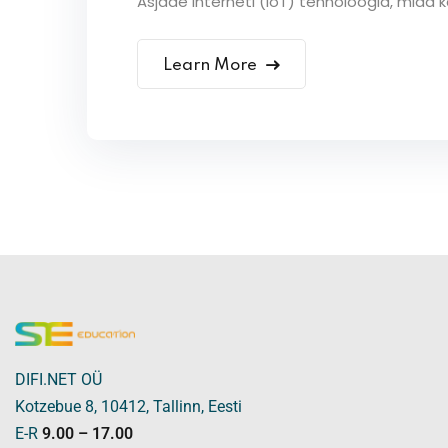
Asjade Interneti (IoT) tehnoloogia, mida
Learn More
DIFI.NET OÜ
Kotzebue 8, 10412, Tallinn, Eesti
E-R
9.00 – 17.00