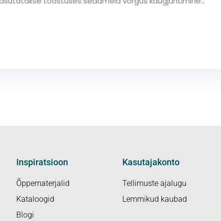
 kasutatakse tööstuses seadmeid võrgus kaugjuhtimine...
Inspiratsioon
Kasutajakonto
Õppematerjalid
Tellimuste ajalugu
Kataloogid
Lemmikud kaubad
Blogi