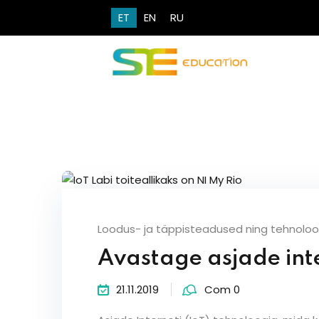
ET
EN
RU
Loodus- ja täppisteadused ning tehnoloo
Avastage asjade inte
21.11.2019
Com 0