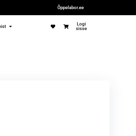
Õppelabor.ee
Logi
ist
sisse