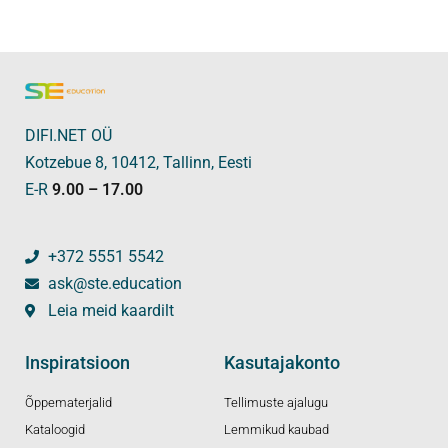
DIFI.NET OÜ
Kotzebue 8, 10412, Tallinn, Eesti
E-R
9.00 – 17.00
+372 5551 5542
ask@ste.education
Leia meid kaardilt
Inspiratsioon
Kasutajakonto
Õppematerjalid
Tellimuste ajalugu
Kataloogid
Lemmikud kaubad