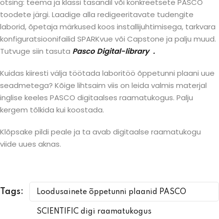
otsing: teema ja klassi tasandil või konkreetsete PASCO
toodete järgi. Laadige alla redigeeritavate tudengite
laborid, õpetaja märkused koos installijuhtimisega, tarkvara
konfiguratsioonifailid SPARKvue või Capstone ja palju muud.
Tutvuge siin tasuta
Pasco Digital-library
.
Kuidas kiiresti välja töötada laboritöö õppetunni plaani uue
seadmetega? Kõige lihtsaim viis on leida valmis materjal
inglise keeles PASCO digitaalses raamatukogus. Palju
kergem tõlkida kui koostada.
Klõpsake pildi peale ja ta avab digitaalse raamatukogu
viide uues aknas.
Tags:
Loodusainete õppetunni plaanid PASCO
SCIENTIFIC digi raamatukogus