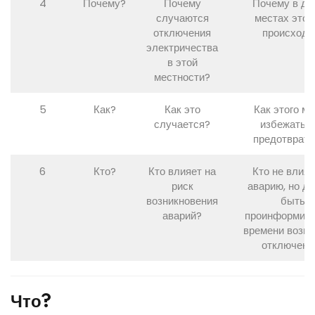
4
Почему?
Почему
Почему в др
случаются
местах этог
отключения
происходи
электричества
в этой
местности?
5
Как?
Как это
Как этого м
случается?
избежать и
предотврат
6
Кто?
Кто влияет на
Кто не влияе
риск
аварию, но д
возникновения
быть
аварий?
проинформиро
времени возм
отключени
Что?