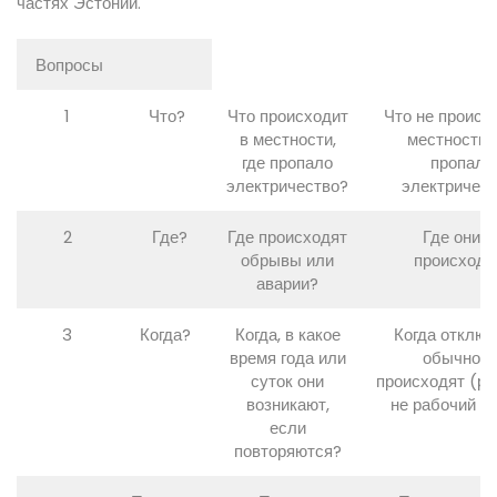
частях Эстонии.
Вопросы
1
Что?
Что происходит
Что не происх
в местности,
местности, 
где пропало
пропало
электричество?
электричест
2
Где?
Где происходят
Где они н
обрывы или
происходя
аварии?
3
Когда?
Когда, в какое
Когда отключ
время года или
обычно н
суток они
происходят (ра
возникают,
не рабочий д
если
повторяются?