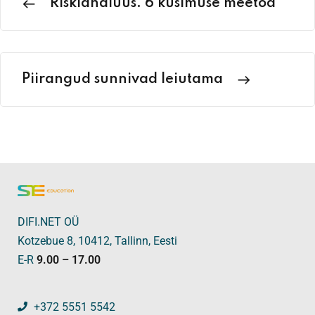
Riskianalüüs. 6 küsimuse meetod
Piirangud sunnivad leiutama
DIFI.NET OÜ
Kotzebue 8, 10412, Tallinn, Eesti
E-R
9.00 – 17.00
+372 5551 5542