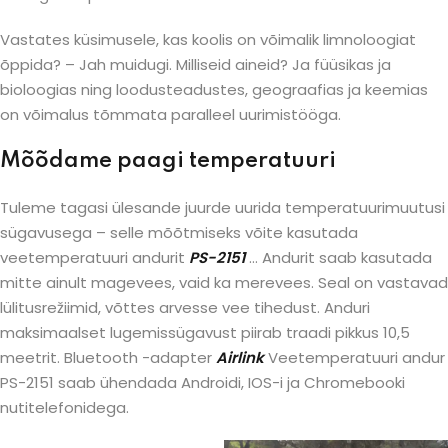
Vastates küsimusele, kas koolis on võimalik limnoloogiat
õppida? – Jah muidugi. Milliseid aineid? Ja füüsikas ja
bioloogias ning loodusteadustes, geograafias ja keemias
on võimalus tõmmata paralleel uurimistööga.
Mõõdame paagi temperatuuri
Tuleme tagasi ülesande juurde uurida temperatuurimuutusi
sügavusega – selle mõõtmiseks võite kasutada
veetemperatuuri andurit
PS-2151
… Andurit saab kasutada
mitte ainult magevees, vaid ka merevees. Seal on vastavad
lülitusrežiimid, võttes arvesse vee tihedust. Anduri
maksimaalset lugemissügavust piirab traadi pikkus 10,5
meetrit. Bluetooth -adapter
Airlink
Veetemperatuuri andur
PS-2151 saab ühendada Androidi, IOS-i ja Chromebooki
nutitelefonidega.