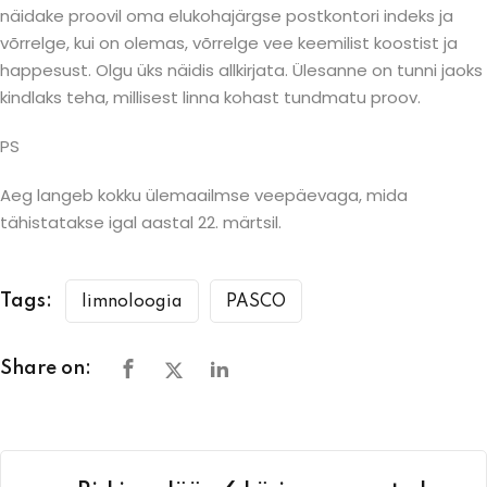
näidake proovil oma elukohajärgse postkontori indeks ja
võrrelge, kui on olemas, võrrelge vee keemilist koostist ja
happesust. Olgu üks näidis allkirjata. Ülesanne on tunni jaoks
kindlaks teha, millisest linna kohast tundmatu proov.
PS
Aeg langeb kokku ülemaailmse veepäevaga, mida
tähistatakse igal aastal 22. märtsil.
Tags:
limnoloogia
PASCO
Share on: