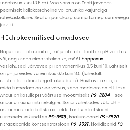
(nähtavus kuni 13,5 m). Vee värvus on Eesti järvedes
peamiselt kollakasroheline või pruunika varjundiga
rohekaskollane. Seal on punakaspruuni ja tumepruuni veega
järved.
Hüdrokeemilised omadused
Nagu eespool mainitud, mõjutab fütoplanktoni pH väärtus
või, nagu seda nimetatakse ka, mõõt
happesus
vesilahused. Järvevee pH on vahemikus 3,5 kuni 10. Lahtiselt
on pH järvedes vahemikus 6,5 kuni 8,5 (lähedalt
neutraalsele kuni kergelt aluselisele). Huvitav on see, et
mida tumedam on vee värvus, seda madalam on pH tase.
Andur on kasulik pH väärtuse mõõtmiseks
PS-3204
– see
andur on üsna mitmekülgne. Sondi vahetades võib pH -
andur muutuda kaltsiumioonide kontsentratsiooni
uurimiseks sekundites
PS-3518
, kaaliumioonid
PS-3520
,
nitraatioonide kontsentratsioon
PS-3521
, kloriidioonid
PS-