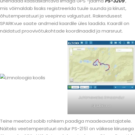
ühendada kaasaskantava ilmaga GPS -jaama
PS-3209
,
mis võimaldab lisaks registreerida tuule suunda ja kiirust,
õhutemperatuuri ja veepinna valgustust. Rakendusest
SPARKvue saate andmeid kaardile üles laadida. Kaardil on
näidatud proovivõtukohtade koordinaadid ja marsruut.
Juhtmevaba ilmaandur
SPARKvue
Teine meetod sobib rohkem paadiga maadeavastajatele.
Näiteks veetemperatuuri andur PS-2151 on väikese kiirusega