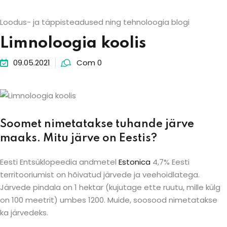
Loodus- ja täppisteadused ning tehnoloogia blogi
Limnoloogia koolis
09.05.2021
Com 0
Soomet nimetatakse tuhande järve
maaks. Mitu järve on Eestis?
Eesti Entsüklopeedia andmetel
Estonica
4,7% Eesti
territooriumist on hõivatud järvede ja veehoidlatega.
Järvede pindala on 1 hektar (kujutage ette ruutu, mille külg
on 100 meetrit) umbes 1200. Muide, soosood nimetatakse
ka järvedeks.