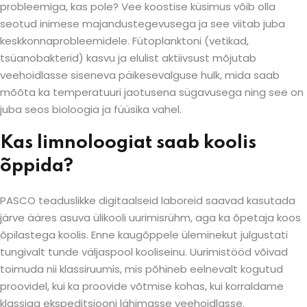
probleemiga, kas pole? Vee koostise küsimus võib olla
seotud inimese majandustegevusega ja see viitab juba
keskkonnaprobleemidele. Fütoplanktoni (vetikad,
tsüanobakterid) kasvu ja elulist aktiivsust mõjutab
veehoidlasse siseneva päikesevalguse hulk, mida saab
mõõta ka temperatuuri jaotusena sügavusega ning see on
juba seos bioloogia ja füüsika vahel.
Kas limnoloogiat saab koolis
õppida?
PASCO teaduslikke digitaalseid laboreid saavad kasutada
järve ääres asuva ülikooli uurimisrühm, aga ka õpetaja koos
õpilastega koolis. Enne kaugõppele üleminekut julgustati
tungivalt tunde väljaspool kooliseinu. Uurimistööd võivad
toimuda nii klassiruumis, mis põhineb eelnevalt kogutud
proovidel, kui ka proovide võtmise kohas, kui korraldame
klassiga ekspeditsiooni lähimasse veehoidlasse.