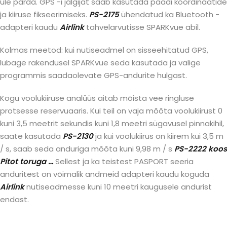
üle parda. GPS -i jälgijat saab kasutada paadi koordinaatide
ja kiiruse fikseerimiseks.
PS-2175
ühendatud ka Bluetooth -
adapteri kaudu
Airlink
tahvelarvutisse SPARKvue abil.
Kolmas meetod: kui nutiseadmel on sisseehitatud GPS,
lubage rakendusel SPARKvue seda kasutada ja valige
programmis saadaolevate GPS-andurite hulgast.
Kogu voolukiiruse analüüs aitab mõista vee ringluse
protsesse reservuaaris. Kui teil on vaja mõõta voolukiirust 0
kuni 3,5 meetrit sekundis kuni 1,8 meetri sügavusel pinnakihil,
saate kasutada
PS-2130
ja kui voolukiirus on kiirem kui 3,5 m
/ s, saab seda anduriga mõõta kuni 9,98 m / s
PS-2222
koos
Pitot toruga
…
Sellest ja ka teistest PASPORT seeria
anduritest on võimalik andmeid adapteri kaudu koguda
Airlink
nutiseadmesse kuni 10 meetri kaugusele andurist
endast.