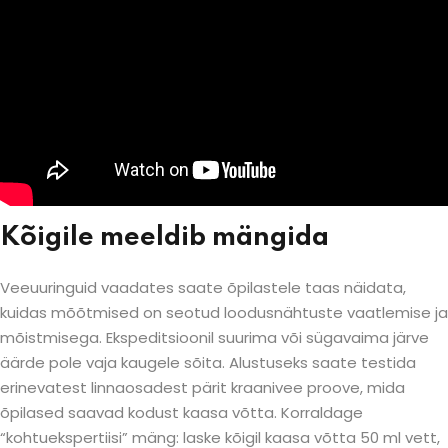
Kõigile meeldib mängida
Veeuuringuid vaadates saate õpilastele taas näidata,
kuidas mõõtmised on seotud loodusnähtuste vaatlemise ja
mõistmisega. Ekspeditsioonil suurima või sügavaima järve
äärde pole vaja kaugele sõita. Alustuseks saate testida
erinevatest linnaosadest pärit kraanivee proove, mida
õpilased saavad kodust kaasa võtta. Korraldage
“kohtuekspertiisi” mäng: laske kõigil kaasa võtta 50 ml vett,