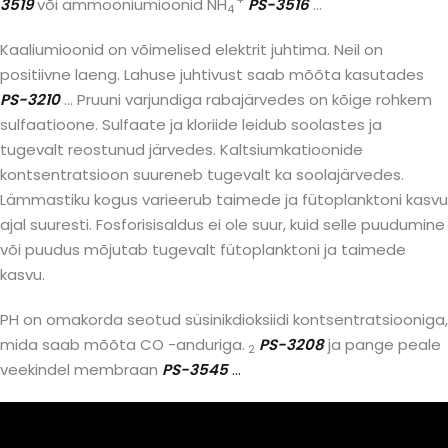
+
3519
või ammooniumioonid NH
PS-3516
…
4
Kaaliumioonid on võimelised elektrit juhtima. Neil on
positiivne laeng. Lahuse juhtivust saab mõõta kasutades
PS-3210
… Pruuni varjundiga rabajärvedes on kõige rohkem
sulfaatioone. Sulfaate ja kloriide leidub soolastes ja
tugevalt reostunud järvedes. Kaltsiumkatioonide
kontsentratsioon suureneb tugevalt ka soolajärvedes.
Lämmastiku kogus varieerub taimede ja fütoplanktoni kasvu
ajal suuresti. Fosforisisaldus ei ole suur, kuid selle puudumine
või puudus mõjutab tugevalt fütoplanktoni ja taimede
kasvu.
PH on omakorda seotud süsinikdioksiidi kontsentratsiooniga,
mida saab mõõta CO -anduriga.
PS-3208
ja pange peale
2
veekindel membraan
PS-3545
…