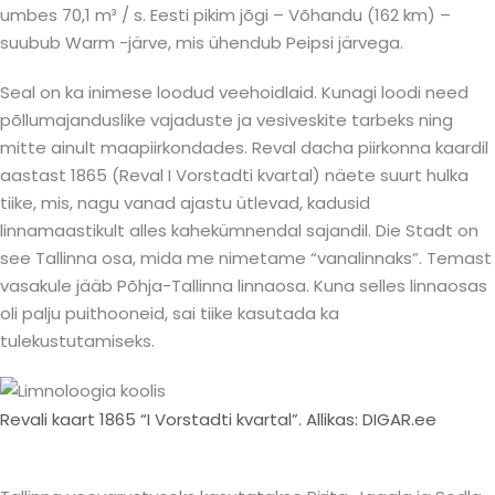
umbes 70,1 m³ / s. Eesti pikim jõgi – Võhandu (162 km) –
suubub Warm -järve, mis ühendub Peipsi järvega.
Seal on ka inimese loodud veehoidlaid. Kunagi loodi need
põllumajanduslike vajaduste ja vesiveskite tarbeks ning
mitte ainult maapiirkondades. Reval dacha piirkonna kaardil
aastast 1865 (Reval I Vorstadti kvartal) näete suurt hulka
tiike, mis, nagu vanad ajastu ütlevad, kadusid
linnamaastikult alles kahekümnendal sajandil. Die Stadt on
see Tallinna osa, mida me nimetame “vanalinnaks”. Temast
vasakule jääb Põhja-Tallinna linnaosa. Kuna selles linnaosas
oli palju puithooneid, sai tiike kasutada ka
tulekustutamiseks.
Revali kaart 1865 “I Vorstadti kvartal”. Allikas: DIGAR.ee