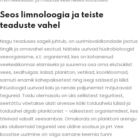
Seos limnoloogia ja teiste
teaduste vahel
Nagu teaduses sageli juhtub, on uurimisvaldkondade jaotus
tinglik ja omavahel seotud. Näiteks uurivad hüdrobioloogid
veeorganisme, s.t. organismid, kes on kohanenud
veekeskkonnas elamiseks ja suurema osa oma elutsüklist
vees, sealhulgas: kalad, plankton, vetikad, koorikloomad,
samuti enamik kahepaiksetest ning isegi sääsed ja kiilid.
Ihtüoloogid uurivad kalu ja nende paljunemist mõjutavaid
tegureid. Toidu olemasolu on üks sellistest teguritest,
seetõttu võetakse alati arvesse kõiki toiduahela lülisid ja
toiduahel algab planktonist – väikestest organismidest, kes
triivivad vabalt veesambas. Omakorda on planktoni arengu
üks olulisemaid tegureid vee üldine soolsus ja pH. Vee
koostise uurimine on väga sarnane keemia tunni