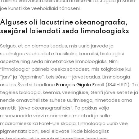
Tallinna veevarustuseks kasutatakse Pirita, Jagala ja Sodla
jõe kunstlikke veehoidlaid tänaseni.
Alguses oli lacustrine okeanograafia,
seejärel laiendati seda limnoloogiaks
Selgub, et on olemas teadus, mis uurib järvede ja
sealhulgas veehoidlate füüsikalisi, keemilisi, bioloogilisi
aspekte ning seda nimetatakse limnoloogiaks. Nimi
“limnoloogia” pärineb kreeka sõnadest, mis tõlgitakse kui
“järv” ja “õppimine”, teisisõnu – järveteadus. Limnoloogia
asutas Šveitsi teadlane
François
Gigolo
Forell
(1841-1912). Ta
tegeles bioloogia, keemia, veeringluse, Genfi järve setete ja
nende omavaheliste suhete uurimisega, nimetades oma
ametit “järve okeanograafiaks”. Ta pakkus välja
reservuaaride värvi määramise meetodi ja selle
määramiseks ka Forel-Ule skaala. Limnoloogia uurib vee
pigmentatsiooni, seal elavate liikide bioloogilist
mitmekesisust ja muutusi keemilises koostises.