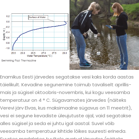
Enamikus Eesti järvedes segatakse vesi kaks korda aastas
täielikult. Kevadine segunemine toimub tavaliselt aprillis-
mais ja sügisel oktoobris-novembris, kui kogu veesamba
temperatuur on 4 ° C. Sügavamates järvedes (näiteks
Verevi järv Elvas, kus maksimaalne sügavus on 11 meetrit),
vesi ei segune kevadiste üleujutuste ajal, vaid segatakse
alles sügisel ja seda ei juhtu igal aastal. Suvel võib
veesamba temperatuur kihtide lõikes suuresti erineda.
Suurtes madalates tuultele avatud järvedes (näiteks