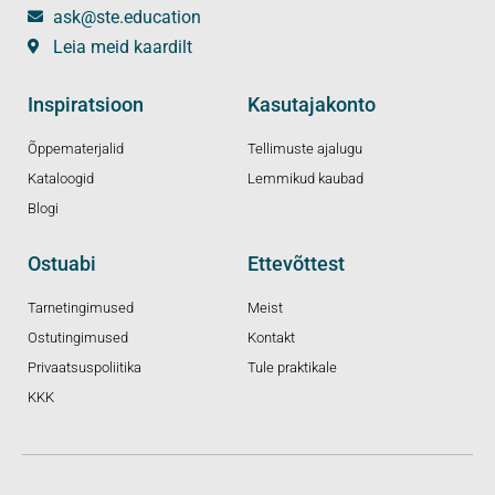
ask@ste.education
Leia meid kaardilt
Inspiratsioon
Kasutajakonto
Õppematerjalid
Tellimuste ajalugu
Kataloogid
Lemmikud kaubad
Blogi
Ostuabi
Ettevõttest
Tarnetingimused
Meist
Ostutingimused
Kontakt
Privaatsuspoliitika
Tule praktikale
KKK