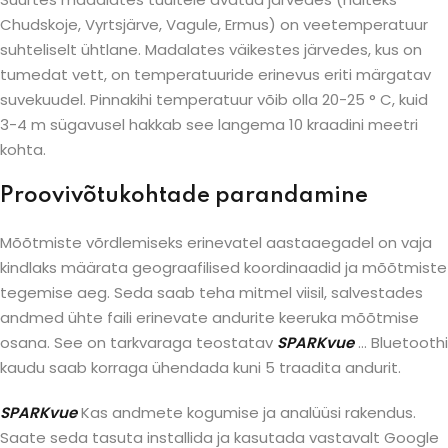
Chudskoje, Vyrtsjärve, Vagule, Ermus) on veetemperatuur
suhteliselt ühtlane. Madalates väikestes järvedes, kus on
tumedat vett, on temperatuuride erinevus eriti märgatav
suvekuudel. Pinnakihi temperatuur võib olla 20-25 ° C, kuid
3-4 m sügavusel hakkab see langema 10 kraadini meetri
kohta.
Proovivõtukohtade parandamine
Mõõtmiste võrdlemiseks erinevatel aastaaegadel on vaja
kindlaks määrata geograafilised koordinaadid ja mõõtmiste
tegemise aeg. Seda saab teha mitmel viisil, salvestades
andmed ühte faili erinevate andurite keeruka mõõtmise
osana. See on tarkvaraga teostatav
SPARKvue
… Bluetoothi
kaudu saab korraga ühendada kuni 5 traadita andurit.
SPARKvue
Kas andmete kogumise ja analüüsi rakendus.
Saate seda tasuta installida ja kasutada vastavalt Google