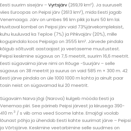
Eesti suurim sisejärv –
Vyrtsjärv
(269,19 km²). Ja suuruselt
viies Euroopas on Peipsi järv (2613 km²), mida Eesti jagab
Venemaaga. Järv on umbes 96 km pikk ja kuni 50 km lai.
Huvitaval kombel on Peipsi järv vaid 73%järvekompleksist,
kuhu kuuluvad ka Teploe (7%) ja Pihkvajärv (20%), mille
kogupindala koos Peipsiga on 3555 km². Järvede pindala
kõigub sõltuvalt aastaajast ja veetaseme muutustest.
Peipsi keskmine sügavus on 7,5 meetrit, suurim 16,6 meetrit.
Eesti sügavaima järve nimi on Rõuge -Suurjärv – selle
sügavus on 38 meetrit ja suurus on vaid 585 m × 300 m. 42
Eesti järve pindala on üle 1000 1000 m kohta ja ainult paar
tosin neist on sügavamad kui 20 meetrit.
Sügavaim Narva jõgi (Narova) kulgeb mööda Eesti ja
Venemaa piiri. See pärineb Peipsi järvest ja kiirusega 390-
3
410 m
/ s viib oma veed Soome lahte. Emajõgi voolab
lõunast põhja ja ühendab Eesti kahte suurimat järve – Peipsi
ja Võrtsjärve. Keskmine veetarbimine selle suudmes on