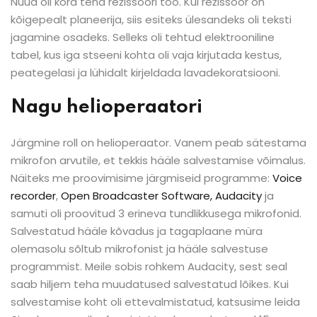
Nüüd oli kord teha režissööri töö. Kui režissöör on
kõigepealt planeerija, siis esiteks ülesandeks oli teksti
jagamine osadeks. Selleks oli tehtud elektrooniline
tabel, kus iga stseeni kohta oli vaja kirjutada kestus,
peategelasi ja lühidalt kirjeldada lavadekoratsiooni.
Nagu helioperaatori
Järgmine roll on helioperaator. Vanem peab sätestama
mikrofon arvutile, et tekkis hääle salvestamise võimalus.
Näiteks me proovimisime järgmiseid programme:
Voice
recorder
,
Open Broadcaster Software,
Audacity
ja
samuti oli proovitud 3 erineva tundlikkusega mikrofonid.
Salvestatud hääle kõvadus ja tagaplaane müra
olemasolu sõltub mikrofonist ja hääle salvestuse
programmist. Meile sobis rohkem Audacity, sest seal
saab hiljem teha muudatused salvestatud lõikes. Kui
salvestamise koht oli ettevalmistatud, katsusime leida