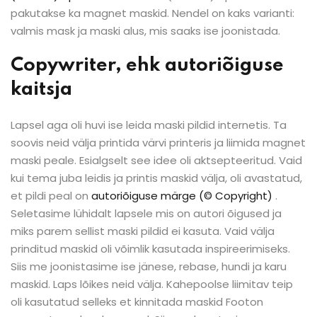
pakutakse ka magnet maskid. Nendel on kaks varianti:
valmis mask ja maski alus, mis saaks ise joonistada.
Copywriter, ehk autoriõiguse
kaitsja
Lapsel aga oli huvi ise leida maski pildid internetis. Ta
soovis neid välja printida värvi printeris ja liimida magnet
maski peale. Esialgselt see idee oli aktsepteeritud. Vaid
kui tema juba leidis ja printis maskid välja, oli avastatud,
et pildi peal on
autoriõiguse märge (
©
Copyright)
.
Seletasime lühidalt lapsele mis on autori õigused ja
miks parem sellist maski pildid ei kasuta. Vaid välja
prinditud maskid oli võimlik kasutada inspireerimiseks.
Siis me joonistasime ise jänese, rebase, hundi ja karu
maskid. Laps lõikes neid välja. Kahepoolse liimitav teip
oli kasutatud selleks et kinnitada maskid Footon