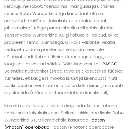
kerakujuline robot, “Kendama” mänguasi ja ultraheli
sensor Robo Wunderkind. Iga kandidaat oli ära
proovitud filmilõikes „leivakakuke aknalaua peal
jahutatakse“. Kõige paremini selle rolli sobis ultraheli
sensor Robo Wunderkind. Kuigi kakuke oli valitud, oli ka
probleem tema liikumisega. Oli kaks variante: visata
teda, et näidata pöörlemist või anda teemale
sõiduvahendi. Kui me filmime kaasaegset lugu, siis
loogiliselt oli valitud sõiduk. Sõidukina kasutati
PASCO
Scientific nuti vanker (seda tavaliselt kasutakse füüsika
tunnides, et kaugest mõõta kiirust ja kiirendust). Nuti
vankri peal on ventilaator ja tal on kolm kiirust, mis saab
reguleerida (mõnedel stseenidel see kasuks tuli).
Ka eriti raske lapsele oli ette kujutada, kuidas rebane
saaks süüa leivakakukese. Sellest tekkis idee lisaks Robo
Wunderkind STEM komplektile kasutada
Footon
(Photon) õperobotid
. Footon (Photon) õperobotile