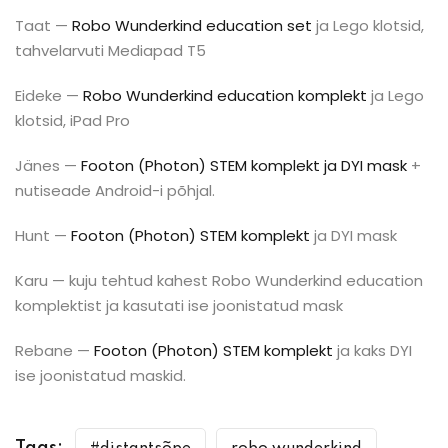
Taat —
Robo Wunderkind education set
ja Lego klotsid,
tahvelarvuti Mediapad T5
Eideke —
Robo Wunderkind education komplekt
ja Lego
klotsid, iPad Pro
Jänes —
Footon (Pho
ton) STEM komplekt ja DYI mask
+
nutiseade Android-i põhjal.
Hunt —
Footon (Photon) STEM komplekt
ja DYI mask
Karu — kuju tehtud kahest Robo Wunderkind education
komplektist ja kasutati ise joonistatud mask
Rebane —
Footon (Photon) STEM komplekt
ja kaks DYI
ise joonistatud maskid.