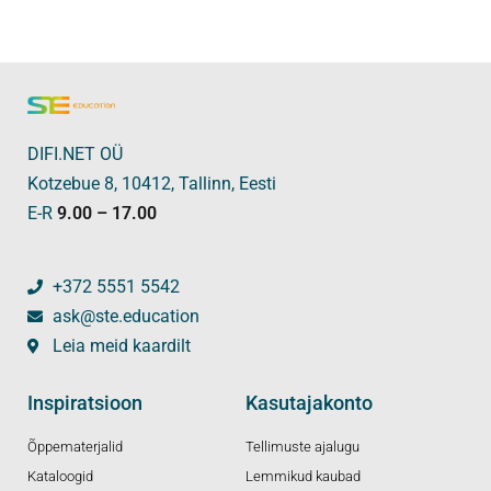
DIFI.NET OÜ
Kotzebue 8, 10412, Tallinn, Eesti
E-R
9.00 – 17.00
+372 5551 5542
ask@ste.education
Leia meid kaardilt
Inspiratsioon
Kasutajakonto
Õppematerjalid
Tellimuste ajalugu
Kataloogid
Lemmikud kaubad