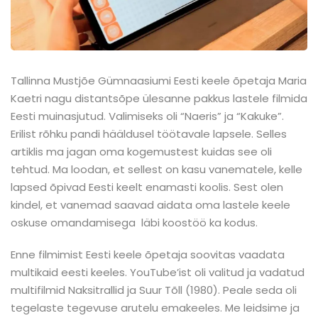
Tallinna Mustjõe Gümnaasiumi Eesti keele õpetaja Maria
Kaetri nagu distantsõpe ülesanne pakkus lastele filmida
Eesti muinasjutud. Valimiseks oli “Naeris” ja “Kakuke”.
Erilist rõhku pandi hääldusel töötavale lapsele. Selles
artiklis ma jagan oma kogemustest kuidas see oli
tehtud. Ma loodan, et sellest on kasu vanematele, kelle
lapsed õpivad Eesti keelt enamasti koolis. Sest olen
kindel, et vanemad saavad aidata oma lastele keele
oskuse omandamisega läbi koostöö ka kodus.
Enne filmimist Eesti keele õpetaja soovitas vaadata
multikaid eesti keeles. YouTube’ist oli valitud ja vadatud
multifilmid Naksitrallid ja Suur Tõll (1980). Peale seda oli
tegelaste tegevuse arutelu emakeeles. Me leidsime ja