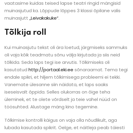
vaatasime kuidas teised lapse teatri ringid mängisid
muinasjutud ka. Lõppude lõppes 3 klassi õpilane valis
muinasjutt
„Leivakakuke“
.
Tõlkija roll
Kui muinasjutu tekst oli ära loetud, järgmiseks sammuks
oli vaja kõik teadmatu sõnu välja kirjutada ja siis neid
tõlkida. Seda laps tegi ise arvutis. Tõlkimiseks oli
kasutatud
http://portaal.eki.ee
sõnaraamat. Tema tegi
endale spikri, et hiljem tõlkimisega probleemi ei tekki.
Vanemate ülesanne siin näidata, et laps saaks
iseseisvalt õppida. Selles olukorras on õige teha
üleminek, et te olete võrdselt ja teie vahel nüüd on
töösuhted. Alustage mäng kino tegemine.
Tõlkimise kontrolli käigus on vaja olla nõudlikult, aga
lubada kasutada spikrit. Öelge, et näitleja peab täiesti