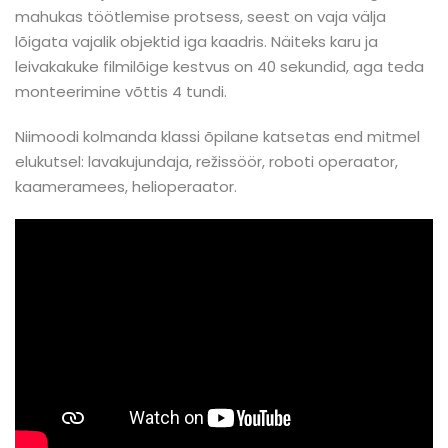
mahukas töötlemise protsess, seest on vaja välja
lõigata vajalik objektid iga kaadris. Näiteks karu ja
leivakakuke filmilõige kestvus on 40 sekundid, aga teda
monteerimine võttis 4 tundi.
Niimoodi kolmanda klassi õpilane katsetas end mitmel
elukutsel: lavakujundaja, režissöör, roboti operaator,
kaameramees, helioperaator.