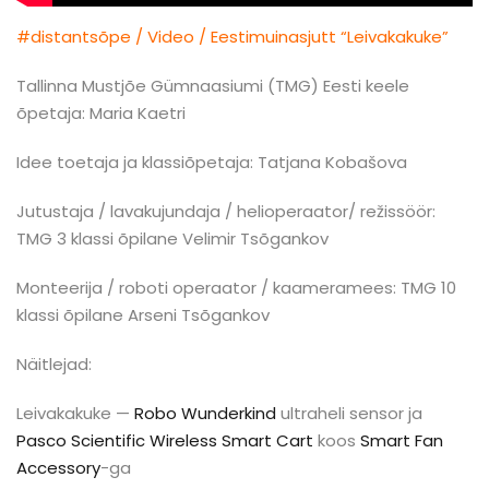
#distantsõpe / Video / Eestimuinasjutt “Leivakakuke”
Tallinna Mustjõe Gümnaasiumi (TMG) Eesti keele
õpetaja: Maria Kaetri
Idee toetaja ja klassiõpetaja: Tatjana Kobašova
Jutustaja / lavakujundaja / helioperaator/ režissöör:
TMG 3 klassi õpilane Velimir Tsõgankov
Monteerija / roboti operaator / kaameramees: TMG 10
klassi õpilane Arseni Tsõgankov
Näitlejad:
Leivakakuke —
Robo Wunderkind
ultraheli sensor ja
Pasco Scientific Wireless Smart Cart
koos
Smart Fan
Accessory
-ga