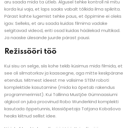
aru saada mida ta ütleb. Algusel tehke kontroll nii mitu
korda kui vaja, et laps saaks vabalt tõlkida ilma spikrita.
Pärast kahte lugemist tehke paus, et õppimine ei oleks
igav. Selleks, et aru saada kuidas filmima vadake
selgitavad videod, eriti osad kuidas häälekad multikad.
Ja naaske ülesande juurde pärast pausi.
Režissööri töö
Kui sisu on selge, siis kohe tekib küsimus mida filmida, et
see oli silmatorkav ja kaasaegne, aga mitte keskpärane
etendus. Mitmest ideest me valisime STEM roboti
komplektide kasutamine (mida ka õpetab rakendus
programmerimist). Kui Tallinna Mustjõe Gümnaasiumi
algkool on juba proovinud Robo Wunderkind komplekti
kasutada õppetunnis, klassiõpetaja Tatjana Kobašova
heaks kiitnud sellist idee.