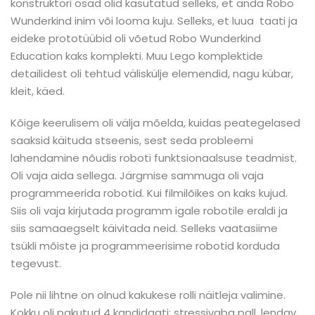
konstruktori osad olid kasutatud selleks, et anda Robo
Wunderkind inim või looma kuju. Selleks, et luua taati ja
eideke prototüübid oli võetud Robo Wunderkind
Education kaks komplekti. Muu Lego komplektide
detailidest oli tehtud väliskülje elemendid, nagu kübar,
kleit, käed.
Kõige keerulisem oli välja mõelda, kuidas peategelased
saaksid käituda stseenis, sest seda probleemi
lahendamine nõudis roboti funktsionaalsuse teadmist.
Oli vaja aida sellega. Järgmise sammuga oli vaja
programmeerida robotid. Kui filmilõikes on kaks kujud.
Siis oli vaja kirjutada programm igale robotile eraldi ja
siis samaaegselt käivitada neid. Selleks vaatasiime
tsükli mõiste ja programmeerisime robotid korduda
tegevust.
Pole nii lihtne on olnud kakukese rolli näitleja valimine.
Kokku oli pakutud 4 kandidaati: stressivaba pall, lendav