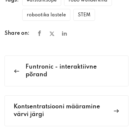
Tags:
#distantsõpe
robo wunderkind
robootika lastele
STEM
Share on:
Funtronic - interaktiivne
põrand
Kontsentratsiooni määramine
värvi järgi