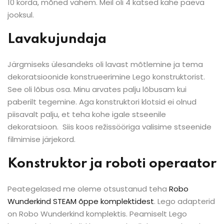
10 korda, mõned vähem. Meil oli 4 katsed kahe päeva
jooksul.
Lavakujundaja
Järgmiseks ülesandeks oli lavast mõtlemine ja tema
dekoratsioonide konstrueerimine Lego konstruktorist.
See oli lõbus osa. Minu arvates palju lõbusam kui
paberilt tegemine. Aga konstruktori klotsid ei olnud
piisavalt palju, et teha kohe igale stseenile
dekoratsioon. Siis koos režissööriga valisime stseenide
filmimise järjekord.
Konstruktor ja roboti operaator
Peategelased me oleme otsustanud teha
Robo
Wunderkind STEAM õppe komplektidest
. Lego adapterid
on Robo Wunderkind komplektis. Peamiselt Lego