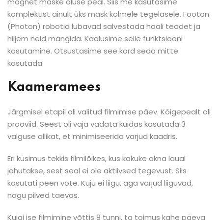
magnet maske aluse peal. Siis me kasutasime
komplektist ainult üks mask kolmele tegelasele. Footon
(Photon) robotid lubavad salvestada hääli teadet ja
hiljem neid mängida. Kaalusime selle funktsiooni
kasutamine. Otsustasime see kord seda mitte
kasutada.
Kaameramees
Järgmisel etapil oli valitud filmimise päev. Kõigepealt oli
prooviid. Seest oli vaja vadata kuidas kasutada 3
valguse allikat, et minimiseerida varjud kaadris.
Eri küsimus tekkis filmilõikes, kus kakuke akna laual
jahutakse, sest seal ei ole aktiivsed tegevust. Siis
kasutati peen võte. Kuju ei liigu, aga varjud liiguvad,
nagu pilved taevas.
Kuigi ise filmimine võttis 8 tunni, ta toimus kahe päeva