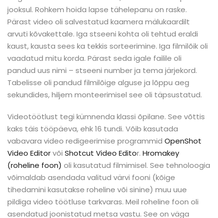
jooksul. Rohkem hoida lapse tähelepanu on raske.
Pärast video oli salvestatud kaamera mälukaardilt
arvuti kõvakettale. Iga stseeni kohta oli tehtud eraldi
kaust, kausta sees ka tekkis sorteerimine. Iga filmilõik oli
vaadatud mitu korda. Pärast seda igale failile oli
pandud uus nimi – stseeni number ja tema järjekord.
Tabelisse oli pandud filmilõige alguse ja lõppu aeg
sekundides, hiljem monteerimisel see oli täpsustatud.
Videotöötlust tegi kümnenda klassi õpilane. See võttis
kaks täis tööpäeva, ehk 16 tundi. Võib kasutada
vabavara video redigeerimise programmid
OpenShot
Video Editor
või
Shotcut Video Edito
r.
Hromakey
(roheline foon)
oli kasutatud filmimisel. See tehnoloogia
võimaldab asendada valitud värvi fooni (kõige
tihedamini kasutakse roheline või sinine) muu uue
pildiga video töötluse tarkvaras. Meil roheline foon oli
asendatud joonistatud metsa vastu. See on väga